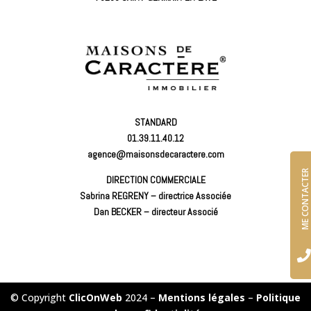
STANDARD
01.39.11.40.12
agence@maisonsdecaractere.com
ME CONTACTER
DIRECTION COMMERCIALE
Sabrina REGRENY – directrice Associée
Dan BECKER – directeur Associé

© Copyright
ClicOnWeb
2024 –
Mentions légales
–
Politique