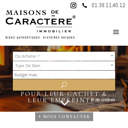
01.39.11.40.12

BIENS AUTHENTIQUES. HISTOIRES UNIQUES.
Où Acheter ?
Type De Bien
NOS BIENS
À LA DECOUVERTE DE
LIEUX SÉLECTIONNÉS
POUR LEUR CACHET &
3
LEUR EMPREINTE…
+ de critères
NOUS CONTACTER