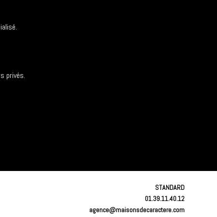
alisé.
s privés.
STANDARD
01.39.11.40.12
agence@maisonsdecaractere.com