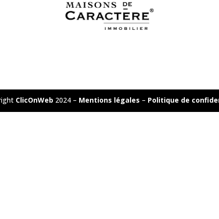
right
ClicOnWeb
2024 –
Mentions légales
–
Politique de confide