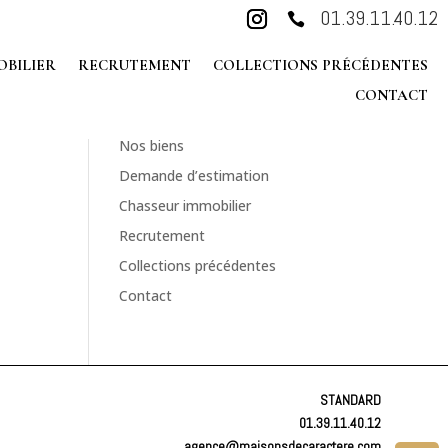
01.39.11.40.12

PRE-ESTIMEZ EN
OBILIER
RECRUTEMENT
COLLECTIONS PRÉCÉDENTES
LIGNE
CONTACT
 pour
Accueil
Nos biens
Demande d’estimation
Chasseur immobilier
Recrutement
Collections précédentes
Contact
STANDARD
01.39.11.40.12
agence@maisonsdecaractere.com