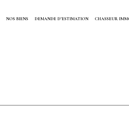
NOS BIENS
DEMANDE D’ESTIMATION
CHASSEUR IMM
iner votre recherche ou utilisez le panneau de navigation ci-dessus