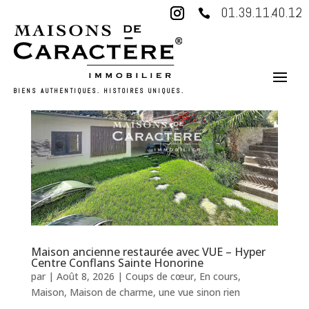
01.39.11.40.12

BIENS AUTHENTIQUES. HISTOIRES UNIQUES.
Maison ancienne restaurée avec VUE – Hyper
Centre Conflans Sainte Honorine
par
|
Août 8, 2026
|
Coups de cœur
,
En cours
,
Maison
,
Maison de charme
,
une vue sinon rien