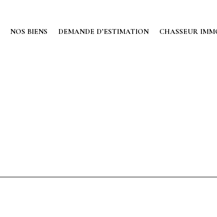
NOS BIENS
DEMANDE D’ESTIMATION
CHASSEUR IMM
iner votre recherche ou utilisez le panneau de navigation ci-dessus