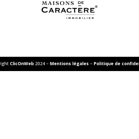
right
ClicOnWeb
2024 –
Mentions légales
–
Politique de confide