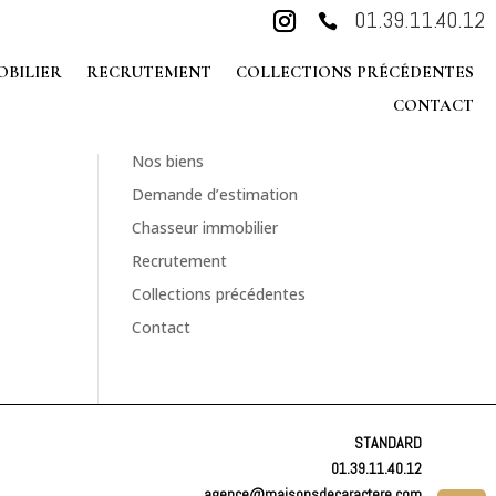
01.39.11.40.12

PRE-ESTIMEZ EN
OBILIER
RECRUTEMENT
COLLECTIONS PRÉCÉDENTES
LIGNE
CONTACT
 pour
Accueil
Nos biens
Demande d’estimation
Chasseur immobilier
Recrutement
Collections précédentes
Contact
STANDARD
01.39.11.40.12
agence@maisonsdecaractere.com